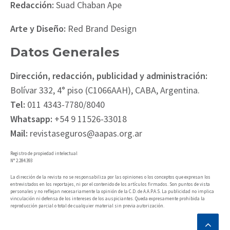
Redacción:
Suad Chaban Ape
Arte y Diseño:
Red Brand Design
Datos Generales
Dirección, redacción, publicidad y administración:
Bolívar 332, 4° piso (C1066AAH), CABA, Argentina.
Tel:
011 4343-7780/8040
Whatsapp:
+54 9 11526-33018
Mail:
revistaseguros@aapas.org.ar
Registro de propiedad intelectual
N° 2.284.393
La dirección de la revista no se responsabiliza por las opiniones o los conceptos que expresan los
entrevistados en los reportajes, ni por el contenido de los artículos firmados. Son puntos de vista
personales y no reflejan necesariamente la opinión de la C.D. de A.A.P.A.S. La publicidad no implica
vinculación ni defensa de los intereses de los auspiciantes. Queda expresamente prohibida la
reproducción parcial o total de cualquier material sin previa autorización.