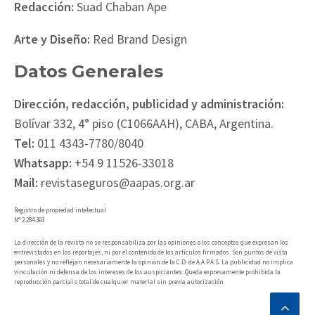
Redacción:
Suad Chaban Ape
Arte y Diseño:
Red Brand Design
Datos Generales
Dirección, redacción, publicidad y administración:
Bolívar 332, 4° piso (C1066AAH), CABA, Argentina.
Tel:
011 4343-7780/8040
Whatsapp:
+54 9 11526-33018
Mail:
revistaseguros@aapas.org.ar
Registro de propiedad intelectual
N° 2.284.393
La dirección de la revista no se responsabiliza por las opiniones o los conceptos que expresan los
entrevistados en los reportajes, ni por el contenido de los artículos firmados. Son puntos de vista
personales y no reflejan necesariamente la opinión de la C.D. de A.A.P.A.S. La publicidad no implica
vinculación ni defensa de los intereses de los auspiciantes. Queda expresamente prohibida la
reproducción parcial o total de cualquier material sin previa autorización.