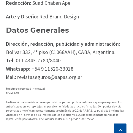
Redacción:
Suad Chaban Ape
Arte y Diseño:
Red Brand Design
Datos Generales
Dirección, redacción, publicidad y administración:
Bolívar 332, 4° piso (C1066AAH), CABA, Argentina.
Tel:
011 4343-7780/8040
Whatsapp:
+54 9 11526-33018
Mail:
revistaseguros@aapas.org.ar
Registro de propiedad intelectual
N° 2.284.393
La dirección de la revista no se responsabiliza por las opiniones o los conceptos que expresan los
entrevistados en los reportajes, ni por el contenido de los artículos firmados. Son puntos de vista
personales y no reflejan necesariamente la opinión de la C.D. de A.A.P.A.S. La publicidad no implica
vinculación ni defensa de los intereses de los auspiciantes. Queda expresamente prohibida la
reproducción parcial o total de cualquier material sin previa autorización.