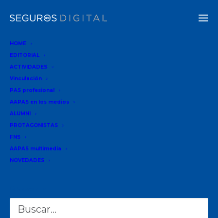
HOME
EDITORIAL
ANÁLISIS
ACTIVIDADES
Vinculación
15-05-2024
PAS profesional
AAPAS en los medios
Siniestros de caída de
ALUMNI
objetos: qué hay que saber
PROTAGONISTAS
FNS
AAPAS multimedia
NOVEDADES
¿Qué sucede cuándo se producen caídas de
Buscar
objetos en un consorcio de departamentos?