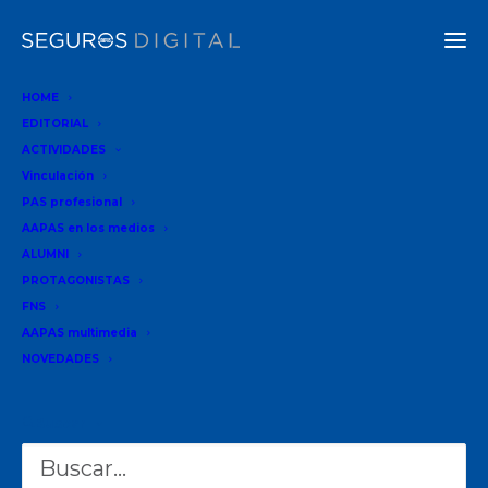
HOME
EDITORIAL
ANÁLISIS
ACTIVIDADES
Vinculación
02-09-2024
•
1 MINUTE
PAS profesional
AAPAS en los medios
¿Qué es la RC
ALUMNI
Comprensiva?
PROTAGONISTAS
FNS
Guía
AAPAS multimedia
Completa
NOVEDADES
para el traje
a medida de
Buscar
los seguros