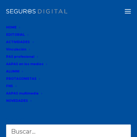
HOME
EDITORIAL
ACTIVIDADES
30-06-2026
•
9 Minutos
Vinculación
PAS profesional
QUIÉN ES QUIÉN
AAPAS en los medios
ALUMNI
PROTAGONISTAS
FNS
Deseo que la
AAPAS multimedia
NOVEDADES
gente sepa
que detrás de
Buscar
cada póliza
hay una