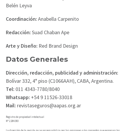
Belén Leyva
Coordinación:
Anabella Carpenito
Redacción:
Suad Chaban Ape
Arte y Diseño:
Red Brand Design
Datos Generales
Dirección, redacción, publicidad y administración:
Bolívar 332, 4° piso (C1066AAH), CABA, Argentina.
Tel:
011 4343-7780/8040
Whatsapp:
+54 9 11526-33018
Mail:
revistaseguros@aapas.org.ar
Registro de propiedad intelectual
N° 2.284.393
La dirección de la revista no se responsabiliza por las opiniones o los conceptos que expresan los