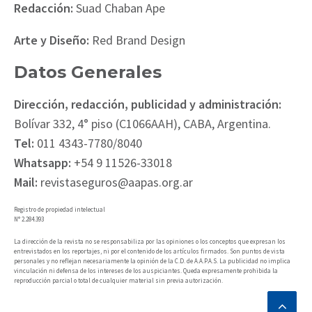
Redacción:
Suad Chaban Ape
Arte y Diseño:
Red Brand Design
Datos Generales
Dirección, redacción, publicidad y administración:
Bolívar 332, 4° piso (C1066AAH), CABA, Argentina.
Tel:
011 4343-7780/8040
Whatsapp:
+54 9 11526-33018
Mail:
revistaseguros@aapas.org.ar
Registro de propiedad intelectual
N° 2.284.393
La dirección de la revista no se responsabiliza por las opiniones o los conceptos que expresan los
entrevistados en los reportajes, ni por el contenido de los artículos firmados. Son puntos de vista
personales y no reflejan necesariamente la opinión de la C.D. de A.A.P.A.S. La publicidad no implica
vinculación ni defensa de los intereses de los auspiciantes. Queda expresamente prohibida la
reproducción parcial o total de cualquier material sin previa autorización.