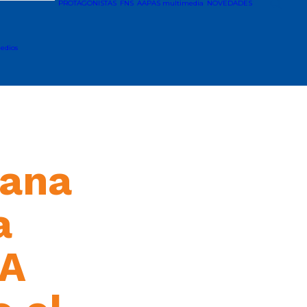
PROTAGONISTAS
FNS
AAPAS multimedia
NOVEDADES
edios
gana
a
RA