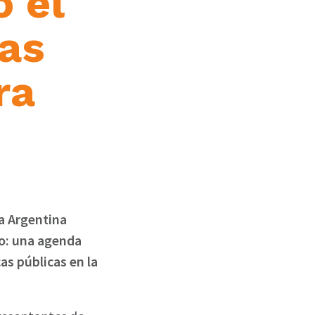
 el
cas
ra
ca Argentina
co: una agenda
cas públicas en la