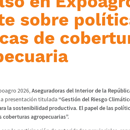
lsó en Expoagro
e sobre políti
icas de cobertu
pecuaria
xpoagro 2026,
Aseguradoras del Interior de la Repúbli
la presentación titulada
“Gestión del Riesgo Climáti
ra la sostenibilidad productiva. El papel de las políti
as coberturas agropecuarias”.