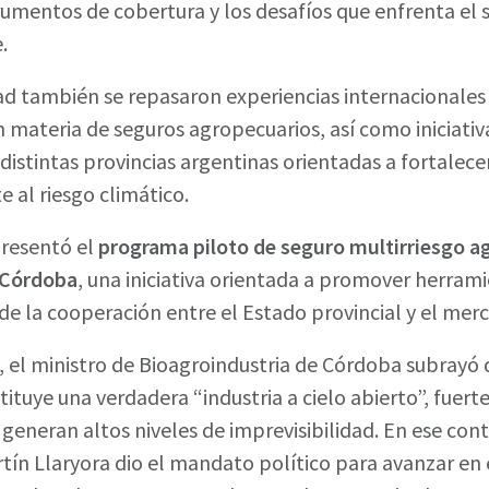
rumentos de cobertura y los desafíos que enfrenta el 
.
ad también se repasaron experiencias internacionales 
n materia de seguros agropecuarios, así como iniciati
 distintas provincias argentinas orientadas a fortalec
e al riesgo climático.
presentó el
programa piloto de seguro multirriesgo a
e Córdoba
, una iniciativa orientada a promover herram
r de la cooperación entre el Estado provincial y el me
, el ministro de Bioagroindustria de Córdoba subrayó
ituye una verdadera “industria a cielo abierto”, fuer
generan altos niveles de imprevisibilidad. En ese con
ín Llaryora dio el mandato político para avanzar en 