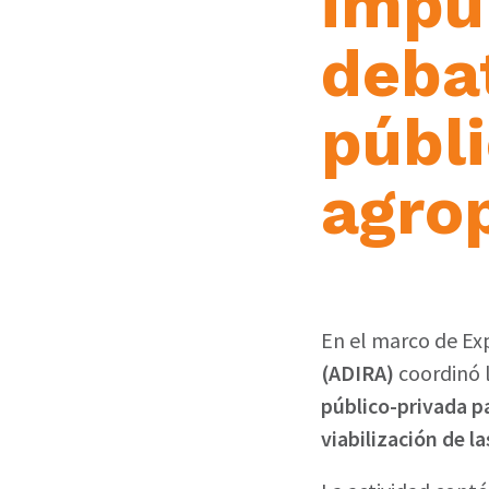
impu
debat
públ
agro
En el marco de E
(ADIRA)
coordinó 
público-privada pa
viabilización de l