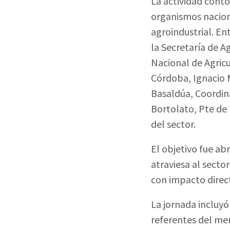
La actividad contó
organismos nacion
agroindustrial. En
la Secretaría de A
Nacional de Agricu
Córdoba, Ignacio M
Basaldúa, Coordina
Bortolato, Pte de 
del sector.
El objetivo fue ab
atraviesa al secto
con impacto direct
La jornada incluyó
referentes del merc