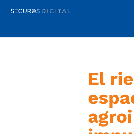
El ri
espa
agroi