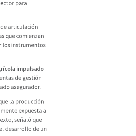
sector para
de articulación
vas que comienzan
er los instrumentos
grícola impulsado
ientas de gestión
rcado asegurador.
 que la producción
temente expuesta a
texto, señaló que
el desarrollo de un