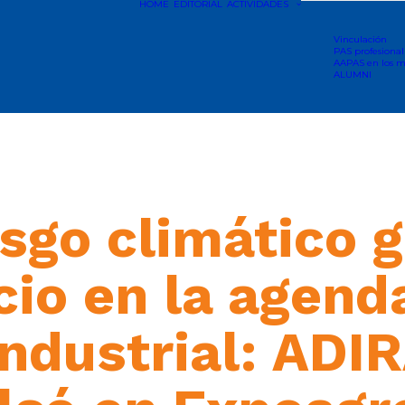
HOME
EDITORIAL
ACTIVIDADES
Vinculación
PAS profesional
AAPAS en los m
ALUMNI
esgo climático 
cio en la agend
ndustrial: ADI