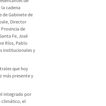
presentantes de
 la cadena
fe de Gabinete de
bale, Director
 Provincia de
Santa Fe, José
re Ríos, Pablo
 institucionales y
ntrales que hoy
ez más presente y
el integrado por
 climático, el