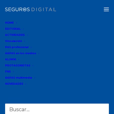
HOME
EDITORIAL
ACTIVIDADES
Seguimos con los Desayunos de Trabajo en AAPAS, un
Vinculación
espacio donde podés acercar todas tus inquietudes!
PAS profesional
AAPAS en los medios
Inscripción: deleg-laplata@aapas.org.ar
ALUMNI
PROTAGONISTAS
FNS
AAPAS multimedia
NOVEDADES
NOTAS RELACIONADAS
Buscar