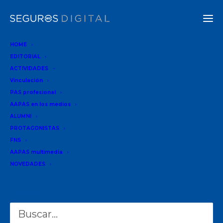
HOME
EDITORIAL
ACTIVIDADES
AAPAS auspició el evento que se celebró en la ciudad
Vinculación
de Mar del Plata los días 23 y 24 junio.
PAS profesional
AAPAS en los medios
ALUMNI
PROTAGONISTAS
FNS
AAPAS multimedia
NOVEDADES
NOTAS RELACIONADAS
Buscar