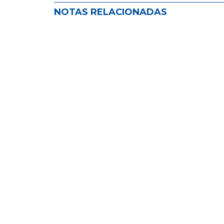
NOTAS RELACIONADAS
ADIRA impulsa el seguro como her
NOVEDADES EN EL MUNDO DEL SEGURO
,
NOVEDADES
Cinco infracciones juntas: exceso d
NOVEDADES EN EL MUNDO DEL SEGURO
,
NOVEDADES