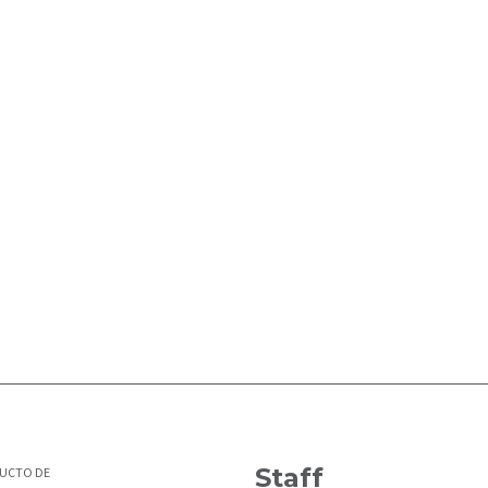
 ahora lanza una solución digital para el alqui
Staff
DUCTO DE