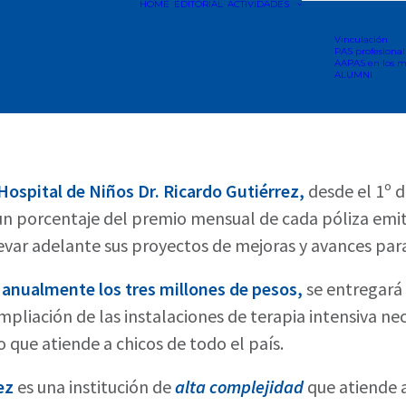
HOME
EDITORIAL
ACTIVIDADES
Vinculación
PAS profesional
AAPAS en los m
ALUMNI
Hospital de Niños Dr. Ricardo Gutiérrez,
desde el 1º 
un porcentaje del premio mensual de cada póliza emi
var adelante sus proyectos de mejoras y avances para 
á
anualmente los tres millones de pesos,
se entregará
 ampliación de las instalaciones de terapia intensiva n
 que atiende a chicos de todo el país.
ez
es una institución de
alta complejidad
que atiende 