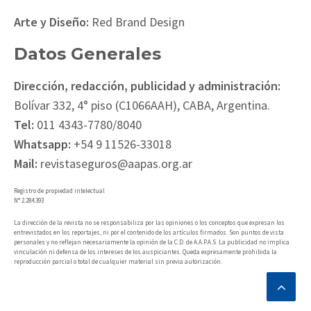
Arte y Diseño:
Red Brand Design
Datos Generales
Dirección, redacción, publicidad y administración:
Bolívar 332, 4° piso (C1066AAH), CABA, Argentina.
Tel:
011 4343-7780/8040
Whatsapp:
+54 9 11526-33018
Mail:
revistaseguros@aapas.org.ar
Registro de propiedad intelectual
N° 2.284.393
La dirección de la revista no se responsabiliza por las opiniones o los conceptos que expresan los
entrevistados en los reportajes, ni por el contenido de los artículos firmados. Son puntos de vista
personales y no reflejan necesariamente la opinión de la C.D. de A.A.P.A.S. La publicidad no implica
vinculación ni defensa de los intereses de los auspiciantes. Queda expresamente prohibida la
reproducción parcial o total de cualquier material sin previa autorización.