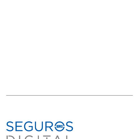
AAPAS y AIDA MX: Una nueva edición
del ciclo internacional “Distribución
de seguros” tuvo a México en agenda
ACTIVIDADES