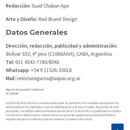
Redacción:
Suad Chaban Ape
Arte y Diseño:
Red Brand Design
Datos Generales
Dirección, redacción, publicidad y administración:
Bolívar 332, 4° piso (C1066AAH), CABA, Argentina.
Tel:
011 4343-7780/8040
Whatsapp:
+54 9 11526-33018
Mail:
revistaseguros@aapas.org.ar
Registro de propiedad intelectual
N° 2.284.393
La dirección de la revista no se responsabiliza por las opiniones o los conceptos que expresan los
entrevistados en los reportajes, ni por el contenido de los artículos firmados. Son puntos de vista
personales y no reflejan necesariamente la opinión de la C.D. de A.A.P.A.S. La publicidad no implica
vinculación ni defensa de los intereses de los auspiciantes. Queda expresamente prohibida la
reproducción parcial o total de cualquier material sin previa autorización.