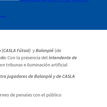
PROTAGONISTAS
FNS
AAPAS multimedia
NOVEDADES
edios
 (CASLA Fútsal)
y
Balonpié
(de
ado
. Con la presencia del
intendente de
n tribunas e iluminación artificial
ntra jugadores de Balonpié y de CASLA
orneo de penales con el público