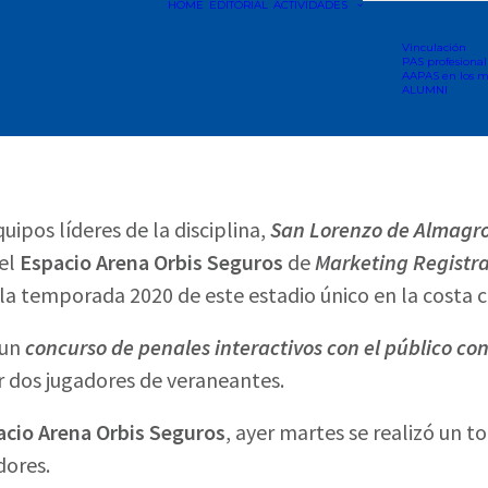
HOME
EDITORIAL
ACTIVIDADES
Vinculación
PAS profesional
AAPAS en los m
ALUMNI
pos líderes de la disciplina,
San Lorenzo de Almagro
 el
Espacio
Arena Orbis Seguros
de
Marketing Registr
 la temporada 2020 de este estadio único en la costa co
 un
concurso de penales interactivos con el público co
 dos jugadores de veraneantes.
acio Arena Orbis Seguros
, ayer martes se realizó un t
dores.