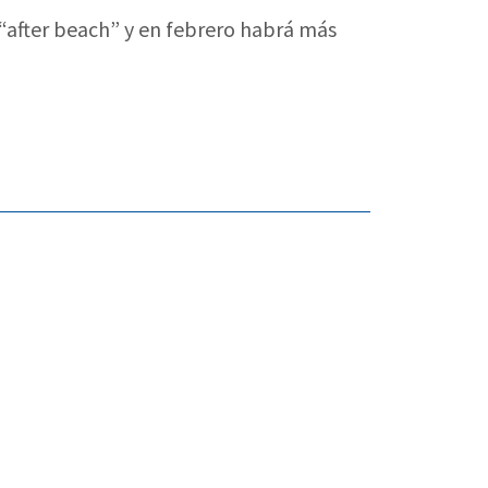
n “after beach” y en febrero habrá más
 ganadería argentina