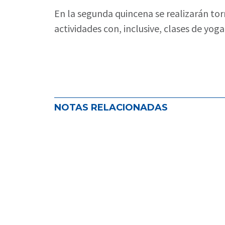
En la segunda quincena se realizarán tor
actividades con, inclusive, clases de yoga
NOTAS RELACIONADAS
ADIRA impulsa el seguro como her
NOVEDADES EN EL MUNDO DEL SEGURO
,
NOVEDADES