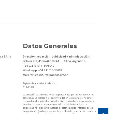
Datos Generales
ra & Ana
Dirección, redacción, publicidad y administración:
Bolívar 332, 4° piso (C1066AAH), CABA, Argentina.
Tel:
011 4343-7780/8040
Whatsapp:
+54 9 11526-33018
Mail:
revistaseguros@aapas.org.ar
Registro de propiedad intelectual
N° 2.284.393
La dirección de la revista no se responsabiliza por las opiniones o los
conceptos que expresan los entrevistados en los reportajes, ni por el
contenido de los artículos firmados. Son puntos de vista personales y
no reflejan necesariamente la opinión de la C.D. de A.A.P.A.S. La
publicidad no implica vinculación ni defensa de los intereses de los
auspiciantes. Queda expresamente prohibida la reproducción parcial o