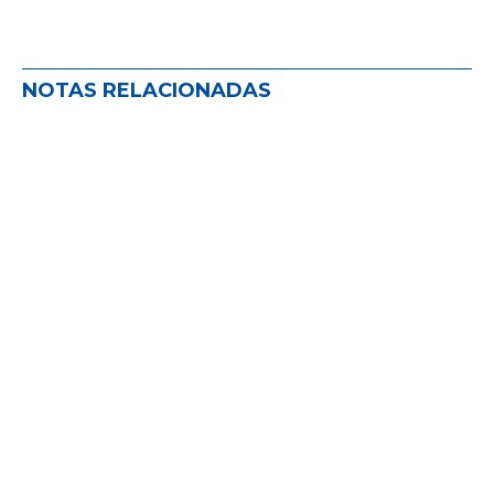
NOTAS RELACIONADAS
FEMS EN EXPOESTRATEGAS 2026
NOVEDADES EN EL MUNDO DEL SEGURO
,
NOVEDADES