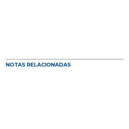
NOTAS RELACIONADAS
ADIRA impulsa el seguro como
herramienta estratégica para el
desarrollo de la ganadería argentina
NOVEDADES EN EL MUNDO DEL SEGURO
,
NOVEDADES