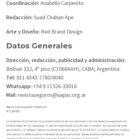
Coordinación:
Anabella Carpenito
Redacción:
Suad Chaban Ape
Arte y Diseño:
Red Brand Design
Datos Generales
Dirección, redacción, publicidad y administración:
Bolívar 332, 4° piso (C1066AAH), CABA, Argentina.
Tel:
011 4343-7780/8040
Whatsapp:
+54 9 11526-33018
Mail:
revistaseguros@aapas.org.ar
Registro de propiedad intelectual
N° 2.284.393
La dirección de la revista no se responsabiliza por las opiniones o los conceptos que expresan los
entrevistados en los reportajes, ni por el contenido de los artículos firmados. Son puntos de vista
personales y no reflejan necesariamente la opinión de la C.D. de A.A.P.A.S. La publicidad no implica
vinculación ni defensa de los intereses de los auspiciantes. Queda expresamente prohibida la
reproducción parcial o total de cualquier material sin previa autorización.