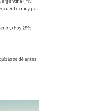
a argentina (7%
 encuentra muy por
terior, (hoy 25%
uizás se dé antes