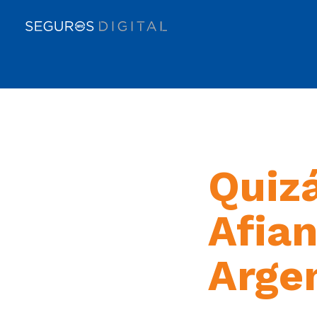
Quizá
Afian
Arge