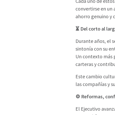
Cada uno de estos
convertirse en un 
ahorro genuino y d
⏳ Del corto al lar
Durante años, el 
sintonía con su ent
Un contexto más p
carteras y contrib
Este cambio cultur
las compañías y s
⚙️ Reformas, conf
El Ejecutivo avan