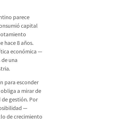
ntino parece
consumió capital
agotamiento
e hace 8 años.
ítica económica —
s de una
tria.
en para esconder
 obliga a mirar de
d de gestión. Por
osibilidad —
clo de crecimiento