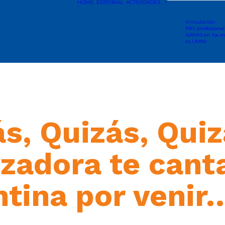
HOME
EDITORIAL
ACTIVIDADES
Vinculación
PAS profesional
AAPAS en los m
ALUMNI
s, Quizás, Quiz
zadora te canta
ntina por venir