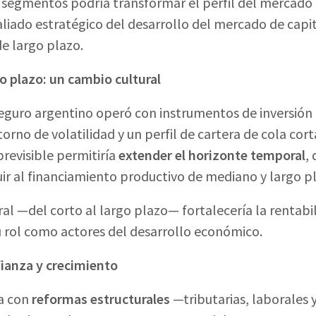
 segmentos podría transformar el perfil del mercado
aliado estratégico del desarrollo del mercado de cap
e largo plazo.
go plazo: un cambio cultural
seguro argentino operó con instrumentos de inversión 
orno de volatilidad y un perfil de cartera de cola cort
revisible permitiría
extender el horizonte temporal
, 
uir al financiamiento productivo de mediano y largo p
al —del corto al largo plazo— fortalecería la rentabi
u rol como actores del desarrollo económico.
ianza y crecimiento
za con
reformas estructurales
—tributarias, laborales 