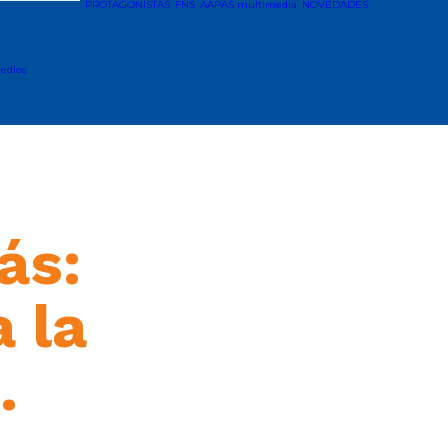
PROTAGONISTAS
FNS
AAPAS multimedia
NOVEDADES
edios
ás:
 la
…