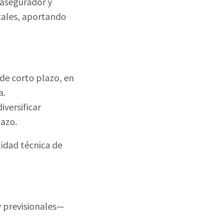
 asegurador y
itales, aportando
de corto plazo, en
a.
diversificar
lazo.
lidad técnica de
y previsionales—