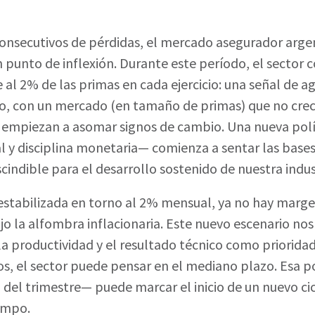
consecutivos de pérdidas, el mercado asegurador arge
 punto de inflexión. Durante este período, el sector 
 al 2% de las primas en cada ejercicio: una señal de 
ico, con un mercado (en tamaño de primas) que no crec
 empiezan a asomar signos de cambio. Una nueva pol
cal y disciplina monetaria— comienza a sentar las base
cindible para el desarrollo sostenido de nuestra indus
 estabilizada en torno al 2% mensual, ya no hay marg
bajo la alfombra inflacionaria. Este nuevo escenario nos
 la productividad y el resultado técnico como priorida
s, el sector puede pensar en el mediano plazo. Esa p
á del trimestre— puede marcar el inicio de un nuevo ci
iempo.