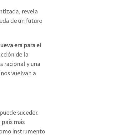
ntizada, revela
eda de un futuro
eva era para el
cción de la
s racional y una
anos vuelvan a
 puede suceder.
n país más
o como instrumento