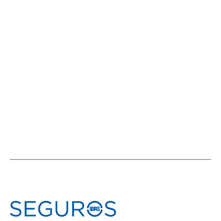
Cinco infracciones juntas: exceso de
velocidad, uso de celular, sin cinturón,
patente ilegible y mal uso de carril
NOVEDADES EN EL MUNDO DEL SEGURO
,
NOVEDADES