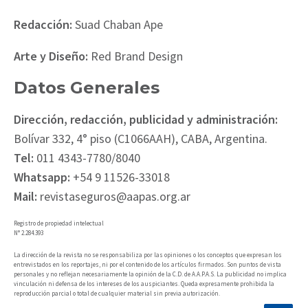
Redacción:
Suad Chaban Ape
Arte y Diseño:
Red Brand Design
Datos Generales
Dirección, redacción, publicidad y administración:
Bolívar 332, 4° piso (C1066AAH), CABA, Argentina.
Tel:
011 4343-7780/8040
Whatsapp:
+54 9 11526-33018
Mail:
revistaseguros@aapas.org.ar
Registro de propiedad intelectual
N° 2.284.393
La dirección de la revista no se responsabiliza por las opiniones o los conceptos que expresan los
entrevistados en los reportajes, ni por el contenido de los artículos firmados. Son puntos de vista
personales y no reflejan necesariamente la opinión de la C.D. de A.A.P.A.S. La publicidad no implica
vinculación ni defensa de los intereses de los auspiciantes. Queda expresamente prohibida la
reproducción parcial o total de cualquier material sin previa autorización.