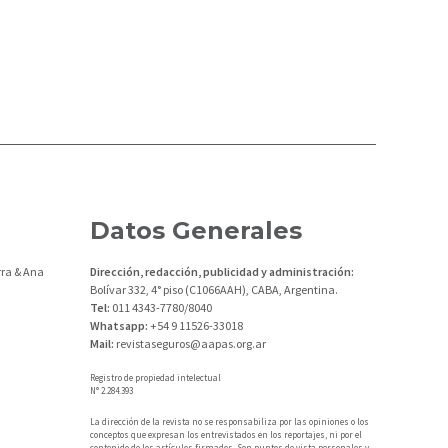
Datos Generales
ra & Ana
Dirección, redacción, publicidad y administración:
Bolívar 332, 4° piso (C1066AAH), CABA, Argentina.
Tel:
011 4343-7780/8040
Whatsapp:
+54 9 11526-33018
Mail:
revistaseguros@aapas.org.ar
Registro de propiedad intelectual
N° 2.284.393
La dirección de la revista no se responsabiliza por las opiniones o los
conceptos que expresan los entrevistados en los reportajes, ni por el
contenido de los artículos firmados. Son puntos de vista personales y