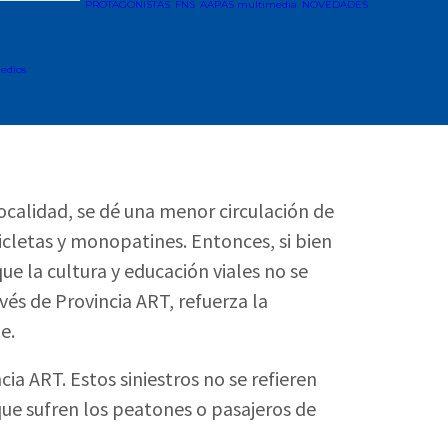
PROTAGONISTAS
FNS
AAPAS multimedia
NOVEDADES
edios
ocalidad, se dé una menor circulación de
icletas y monopatines. Entonces, si bien
que la cultura y educación viales no se
vés de Provincia ART, refuerza la
e.
cia ART. Estos siniestros no se refieren
ue sufren los peatones o pasajeros de