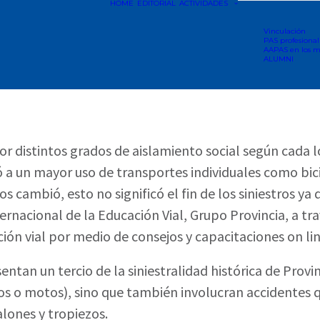
HOME
EDITORIAL
ACTIVIDADES
Vinculación
PAS profesional
AAPAS en los m
ALUMNI
r distintos grados de aislamiento social según cada l
 a un mayor uso de transportes individuales como bic
 cambió, esto no significó el fin de los siniestros ya 
ternacional de la Educación Vial, Grupo Provincia, a tra
ón vial por medio de consejos y capacitaciones on lin
entan un tercio de la siniestralidad histórica de Provin
s o motos), sino que también involucran accidentes q
alones y tropiezos.