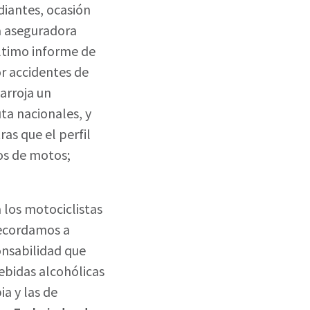
iantes, ocasión
la aseguradora
último informe de
or accidentes de
 arroja un
ta nacionales, y
as que el perfil
ios de motos;
a los motociclistas
recordamos a
ponsabilidad que
bebidas alcohólicas
ia y las de