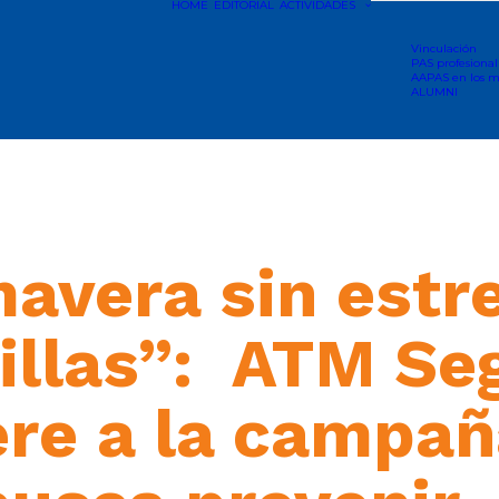
HOME
EDITORIAL
ACTIVIDADES
Vinculación
PAS profesional
AAPAS en los m
ALUMNI
avera sin estre
illas”: ATM Se
ere a la campañ