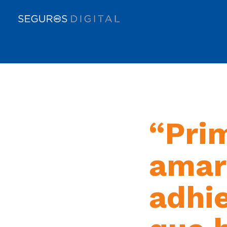
“Prim
amar
adhi