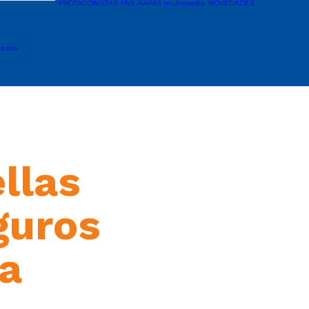
PROTAGONISTAS
FNS
AAPAS multimedia
NOVEDADES
edios
llas
guros
a