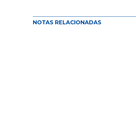
NOTAS RELACIONADAS
ADIRA impulsa el seguro como her
NOVEDADES EN EL MUNDO DEL SEGURO
,
NOVEDADES
Cinco infracciones juntas: exceso d
NOVEDADES EN EL MUNDO DEL SEGURO
,
NOVEDADES