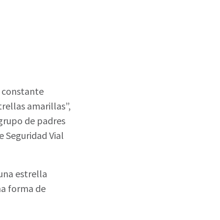
 constante
ellas amarillas”,
 grupo de padres
de Seguridad Vial
una estrella
na forma de