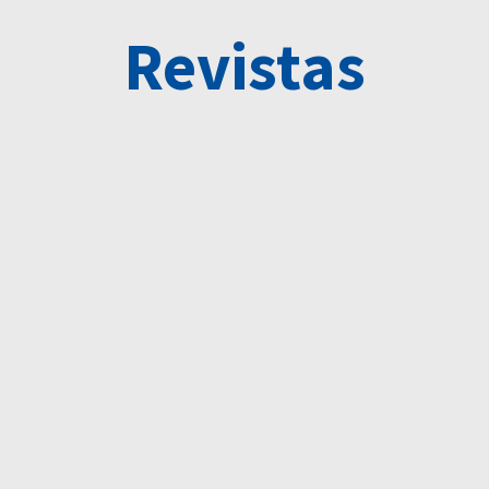
Revistas