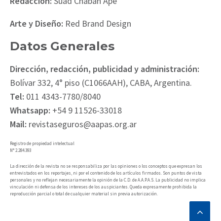
Redacción:
Suad Chaban Ape
Arte y Diseño:
Red Brand Design
Datos Generales
Dirección, redacción, publicidad y administración:
Bolívar 332, 4° piso (C1066AAH), CABA, Argentina.
Tel:
011 4343-7780/8040
Whatsapp:
+54 9 11526-33018
Mail:
revistaseguros@aapas.org.ar
Registro de propiedad intelectual
N° 2.284.393
La dirección de la revista no se responsabiliza por las opiniones o los conceptos que expresan los
entrevistados en los reportajes, ni por el contenido de los artículos firmados. Son puntos de vista
personales y no reflejan necesariamente la opinión de la C.D. de A.A.P.A.S. La publicidad no implica
vinculación ni defensa de los intereses de los auspiciantes. Queda expresamente prohibida la
reproducción parcial o total de cualquier material sin previa autorización.