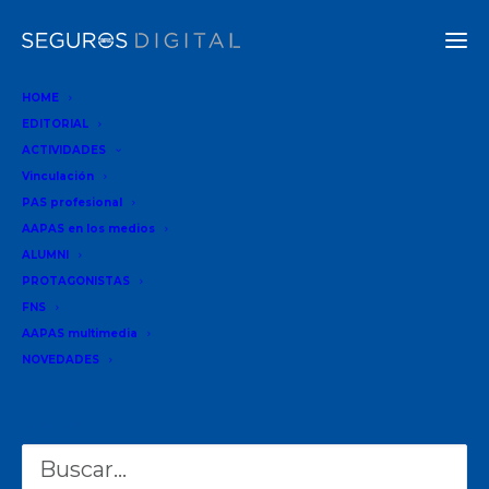
HOME
EDITORIAL
ACTIVIDADES
ACTUALIDAD
Vinculación
PAS profesional
14-05-2025
•
9 MINUTOS
AAPAS en los medios
ALUMNI
PROTAGONISTAS
No te falta tecnología.
FNS
Te falta claridad.
AAPAS multimedia
NOVEDADES
Buscar