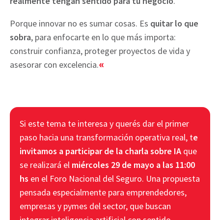
realmente tengan sentido para tu negocio
.
Porque innovar no es sumar cosas. Es
quitar lo que
sobra
, para enfocarte en lo que más importa:
construir confianza, proteger proyectos de vida y
asesorar con excelencia.
«
Si este tema te interesa y querés dar el primer
paso hacia una transformación operativa real, t
e
invitamos a participar de la charla sobre IA
que
se realizará el
miércoles 29 de mayo a las 11:00
hs
en el Foro Nacional del Seguro. Una propuesta
pensada especialmente para emprendedores,
empresas y pymes del sector, que buscan
integrar inteligencia artificial con sentido