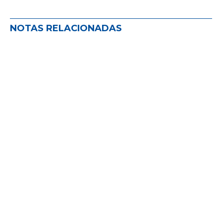
NOTAS RELACIONADAS
La comisión de defensa del PAS: un
año de acompañamiento y escucha
activa