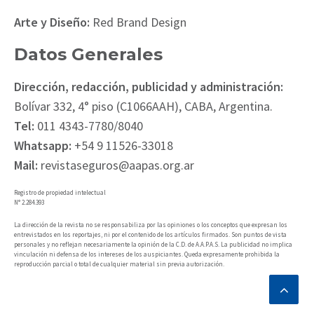
Arte y Diseño:
Red Brand Design
Datos Generales
Dirección, redacción, publicidad y administración:
Bolívar 332, 4° piso (C1066AAH), CABA, Argentina.
Tel:
011 4343-7780/8040
Whatsapp:
+54 9 11526-33018
Mail:
revistaseguros@aapas.org.ar
Registro de propiedad intelectual
N° 2.284.393
La dirección de la revista no se responsabiliza por las opiniones o los conceptos que expresan los
entrevistados en los reportajes, ni por el contenido de los artículos firmados. Son puntos de vista
personales y no reflejan necesariamente la opinión de la C.D. de A.A.P.A.S. La publicidad no implica
vinculación ni defensa de los intereses de los auspiciantes. Queda expresamente prohibida la
reproducción parcial o total de cualquier material sin previa autorización.