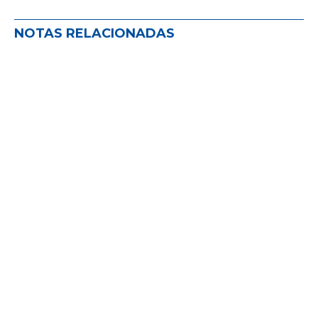
NOTAS RELACIONADAS
La comisión de defensa del PAS: un
año de acompañamiento y escucha
activa
ACTIVIDADES