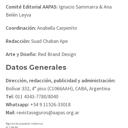
Comité Editorial AAPAS:
Ignacio Sammarra & Ana
Belén Leyva
Coordinación:
Anabella Carpenito
Redacción:
Suad Chaban Ape
Arte y Diseño:
Red Brand Design
Datos Generales
Dirección, redacción, publicidad y administración:
Bolívar 332, 4° piso (C1066AAH), CABA, Argentina.
Tel:
011 4343-7780/8040
Whatsapp:
+54 9 11526-33018
Mail:
revistaseguros@aapas.org.ar
Registro de propiedad intelectual
N° 2.284.393