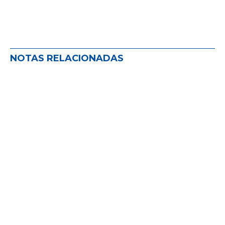
NOTAS RELACIONADAS
La comisión de defensa del PAS: un
año de acompañamiento y escucha