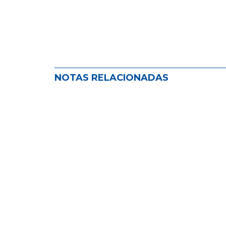
NOTAS RELACIONADAS
ADIRA impulsa el seguro como her
NOVEDADES EN EL MUNDO DEL SEGURO
,
NOVEDADES
Cinco infracciones juntas: exceso d