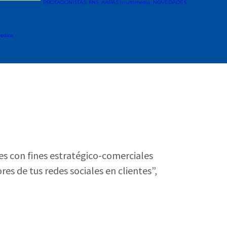
PROTAGONISTAS
FNS
AAPAS multimedia
NOVEDADES
edios
les con fines estratégico-comerciales
es de tus redes sociales en clientes”,