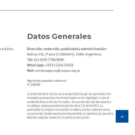
Datos Generales
ra & Ana
Dirección, redacción, publicidad y administración:
Bolívar 332, 4° piso (C1066AAH), CABA, Argentina.
Tel:
011 4343-7780/8040
Whatsapp:
+54 9 11526-33018
Mail:
revistaseguros@aapas.org.ar
Registro de propiedad intelectual
N° 2.284.393
La dirección de la revista no se responsabiliza por las opiniones o los
conceptos que expresan los entrevistados en los reportajes, ni por el
contenido de los artículos firmados. Son puntos de vista personales y
no reflejan necesariamente la opinión de la C.D. de A.A.P.A.S. La
publicidad no implica vinculación ni defensa de los intereses de los
auspiciantes. Queda expresamente prohibida la reproducción parcial o
total de cualquier material sin previa autorización.