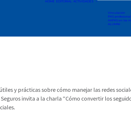
HOME
EDITORIAL
ACTIVIDADES
Vinculación
PAS profesional
AAPAS en los m
ALUMNI
útiles y prácticas sobre cómo manejar las redes socia
eguros invita a la charla “Cómo convertir los seguidor
ciales.