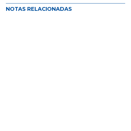
NOTAS RELACIONADAS
La comisión de defensa del PAS: un
año de acompañamiento y escucha
activa
ACTIVIDADES