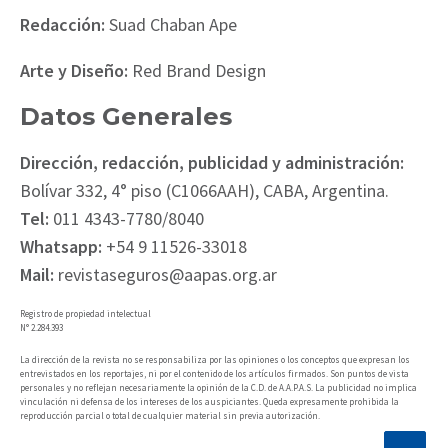
Redacción:
Suad Chaban Ape
Arte y Diseño:
Red Brand Design
Datos Generales
Dirección, redacción, publicidad y administración:
Bolívar 332, 4° piso (C1066AAH), CABA, Argentina.
Tel:
011 4343-7780/8040
Whatsapp:
+54 9 11526-33018
Mail:
revistaseguros@aapas.org.ar
Registro de propiedad intelectual
N° 2.284.393
La dirección de la revista no se responsabiliza por las opiniones o los conceptos que expresan los
entrevistados en los reportajes, ni por el contenido de los artículos firmados. Son puntos de vista
personales y no reflejan necesariamente la opinión de la C.D. de A.A.P.A.S. La publicidad no implica
vinculación ni defensa de los intereses de los auspiciantes. Queda expresamente prohibida la
reproducción parcial o total de cualquier material sin previa autorización.