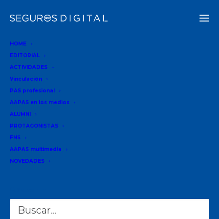
HOME
EDITORIAL
ACTIVIDADES
ACTUALIDAD
Vinculación
PAS profesional
27-03-2025
•
12 MINUTOS
AAPAS en los medios
ALUMNI
PROTAGONISTAS
Entrevista
FNS
con Melina
AAPAS multimedia
Vicario:
NOVEDADES
Cómo el
biohacking
Buscar
puede