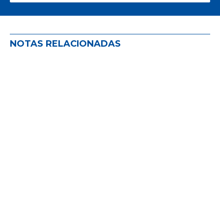
NOTAS RELACIONADAS
La comisión de defensa del PAS: un
año de acompañamiento y escucha
activa