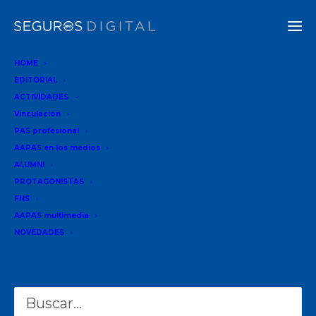
HOME
EDITORIAL
ACTIVIDADES
09-09-2024
•
1 Minutos
Vinculación
PAS profesional
QUIÉN ES QUIÉN
AAPAS en los medios
ALUMNI
PROTAGONISTAS
FNS
Desde la
AAPAS multimedia
NOVEDADES
vocación
por el
Buscar
seguro
hasta la