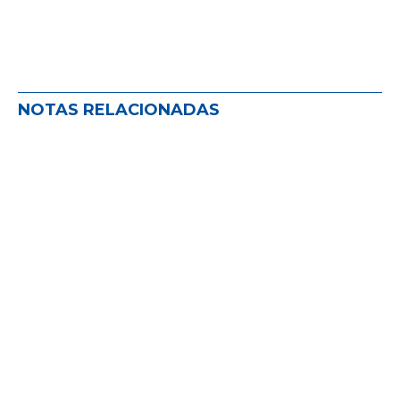
NOTAS RELACIONADAS
La generación de canales de confianza
es clave para dar sostén al rubro.