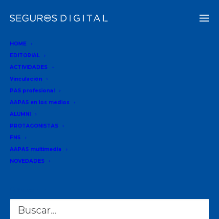
HOME
EDITORIAL
ACTIVIDADES
ACTUALIDAD
Vinculación
PAS profesional
29-04-2025
•
10 MINUTOS
AAPAS en los medios
ALUMNI
PROTAGONISTAS
Derecho
FNS
creativo:
AAPAS multimedia
Una nueva
NOVEDADES
mirada sobre
el derecho
Buscar