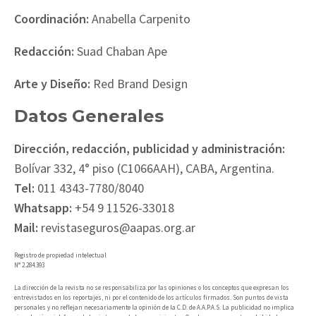
Coordinación:
Anabella Carpenito
Redacción:
Suad Chaban Ape
Arte y Diseño:
Red Brand Design
Datos Generales
Dirección, redacción, publicidad y administración:
Bolívar 332, 4° piso (C1066AAH), CABA, Argentina.
Tel:
011 4343-7780/8040
Whatsapp:
+54 9 11526-33018
Mail:
revistaseguros@aapas.org.ar
Registro de propiedad intelectual
N° 2.284.393
La dirección de la revista no se responsabiliza por las opiniones o los conceptos que expresan los
entrevistados en los reportajes, ni por el contenido de los artículos firmados. Son puntos de vista
personales y no reflejan necesariamente la opinión de la C.D. de A.A.P.A.S. La publicidad no implica