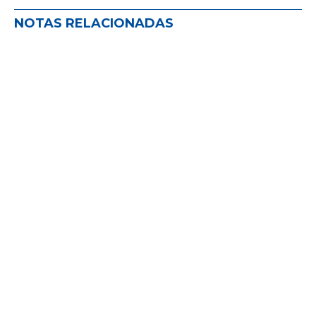
NOTAS RELACIONADAS
FEMS EN EXPOESTRATEGAS 2026
NOVEDADES EN EL MUNDO DEL SEGURO
,
NOVEDADES