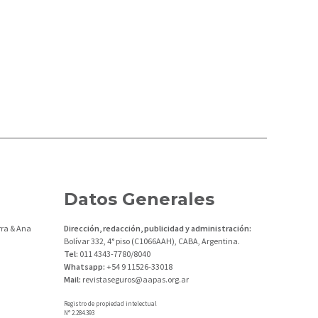
Datos Generales
ra & Ana
Dirección, redacción, publicidad y administración:
Bolívar 332, 4° piso (C1066AAH), CABA, Argentina.
Tel:
011 4343-7780/8040
Whatsapp:
+54 9 11526-33018
Mail:
revistaseguros@aapas.org.ar
Registro de propiedad intelectual
N° 2.284.393