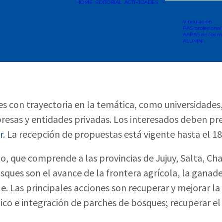
HOME
EDITORIAL
ACTIVIDADES
Vinculación
PAS profesional
AAPAS en los m
ALUMNI
rentes con trayectoria en la temática, como universida
resas y entidades privadas. Los interesados deben pr
r
. La recepción de propuestas está vigente hasta el 1
o, que comprende a las provincias de Jujuy, Salta, Ch
ques son el avance de la frontera agrícola, la ganaderí
 Las principales acciones son recuperar y mejorar la
gico e integración de parches de bosques; recuperar e