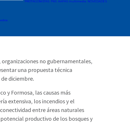
PROTAGONISTAS
FNS
AAPAS multimedia
NOVEDADES
edios
des, organizaciones no gubernamentales,
esentar una propuesta técnica
8 de diciembre.
aco y Formosa, las causas más
a extensiva, los incendios y el
 conectividad entre áreas naturales
l potencial productivo de los bosques y