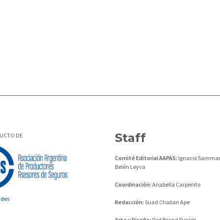
Staff
DUCTO DE
Comité Editorial AAPAS:
Ignacio Sammar
Belén Leyva
Coordinación:
Anabella Carpenito
ades
Redacción:
Suad Chaban Ape
Arte y Diseño:
Red Brand Design