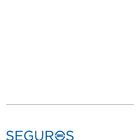
Cinco infracciones juntas: exceso de
velocidad, uso de celular, sin cinturón,
patente ilegible y mal uso de carril
NOVEDADES EN EL MUNDO DEL SEGURO
,
NOVEDADES