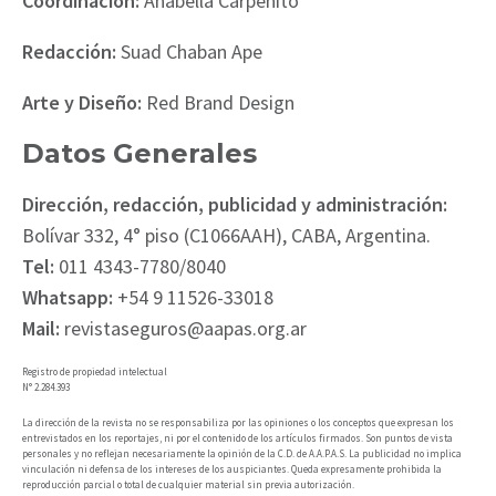
Coordinación:
Anabella Carpenito
Redacción:
Suad Chaban Ape
Arte y Diseño:
Red Brand Design
Datos Generales
Dirección, redacción, publicidad y administración:
Bolívar 332, 4° piso (C1066AAH), CABA, Argentina.
Tel:
011 4343-7780/8040
Whatsapp:
+54 9 11526-33018
Mail:
revistaseguros@aapas.org.ar
Registro de propiedad intelectual
N° 2.284.393
La dirección de la revista no se responsabiliza por las opiniones o los conceptos que expresan los
entrevistados en los reportajes, ni por el contenido de los artículos firmados. Son puntos de vista
personales y no reflejan necesariamente la opinión de la C.D. de A.A.P.A.S. La publicidad no implica
vinculación ni defensa de los intereses de los auspiciantes. Queda expresamente prohibida la
reproducción parcial o total de cualquier material sin previa autorización.