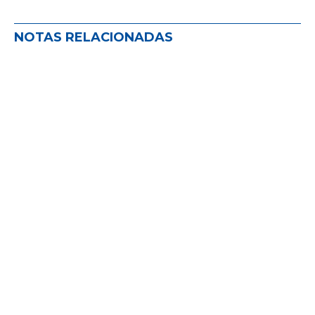
NOTAS RELACIONADAS
FEMS EN EXPOESTRATEGAS 2026
NOVEDADES EN EL MUNDO DEL SEGURO
,
NOVEDADES