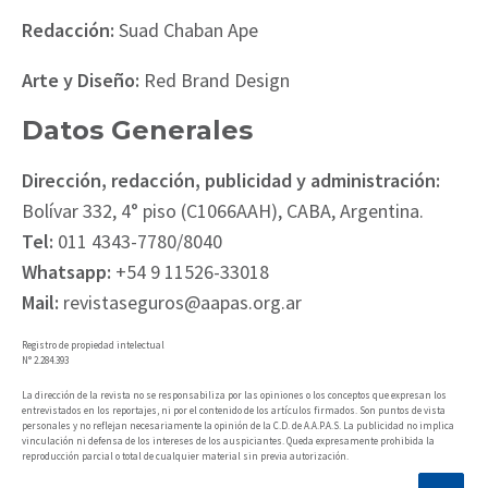
Redacción:
Suad Chaban Ape
Arte y Diseño:
Red Brand Design
Datos Generales
Dirección, redacción, publicidad y administración:
Bolívar 332, 4° piso (C1066AAH), CABA, Argentina.
Tel:
011 4343-7780/8040
Whatsapp:
+54 9 11526-33018
Mail:
revistaseguros@aapas.org.ar
Registro de propiedad intelectual
N° 2.284.393
La dirección de la revista no se responsabiliza por las opiniones o los conceptos que expresan los
entrevistados en los reportajes, ni por el contenido de los artículos firmados. Son puntos de vista
personales y no reflejan necesariamente la opinión de la C.D. de A.A.P.A.S. La publicidad no implica
vinculación ni defensa de los intereses de los auspiciantes. Queda expresamente prohibida la
reproducción parcial o total de cualquier material sin previa autorización.