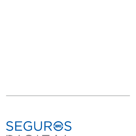
AAPAS y AIDA MX: Una nueva edición
del ciclo internacional “Distribución
de seguros” tuvo a México en agenda
ACTIVIDADES